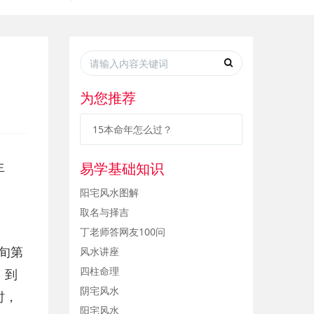
为您推荐
15本命年怎么过？
生
易学基础知识
阳宅风水图解
取名与择吉
丁老师答网友100问
旬第
风水讲座
四柱命理
；到
阴宅风水
时，
阳宅风水