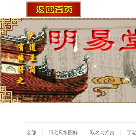
全部
阳宅风水图解
取名与择吉
丁老