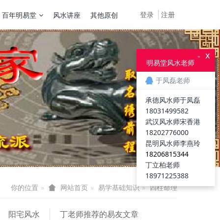
登录
注册
百年明易堂
风水讲座
其他原创
x
-
明易堂风水老师
于凤磊老师
承德风水师于凤磊
18031499582
武汉风水师宋香港
18202776000
昆明风水师李燕玲
18206815344
丁立柏老师
18971225388
你的位置
易学基础知识
四柱命理
网站首页
阳宅风水
丁老师推荐的易友文章