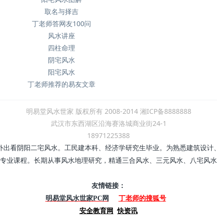
取名与择吉
丁老师答网友100问
风水讲座
四柱命理
阴宅风水
阳宅风水
丁老师推荐的易友文章
明易堂风水世家 版权所有 2008-2014 湘ICP备8888888
武汉市东西湖区沿海赛洛城商业街24-1
18971225388
外出看阴阳二宅风水。工民建本科、经济学研究生毕业。为熟悉建筑设计
专业课程。长期从事风水地理研究，精通三合风水、三元风水、八宅风水
友情链接：
丁老师的搜狐号
明易堂风水世家PC网
安全教育网
快资讯