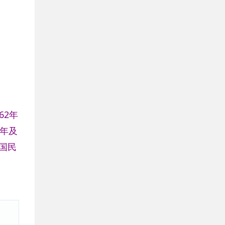
62年
4年及
国民