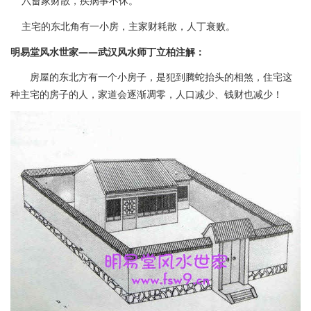
六畜家财散，疾病事不休。
主宅的东北角有一小房，主家财耗散，人丁衰败。
明易堂风水世家——武汉风水师丁立柏注解：
房屋的东北方有一个小房子，是犯到腾蛇抬头的相煞，住宅这
种主宅的房子的人，家道会逐渐凋零，人口减少、钱财也减少！