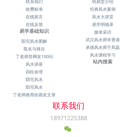
联系我们
明易堂介绍
收费标准
经典风水案例
在线留言
风水大讲堂
在线反馈
易学明镜录
易学基础知识
媒体采访
武汉风水师宋香港
阳宅风水图解
承德风水师于凤磊
取名与择吉
风水课程学习
丁老师答网友100问
站内搜索
风水讲座
四柱命理
阴宅风水
阳宅风水
丁老师推荐的易友文章
联系我们
18971225388