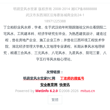
明易堂风水世家 版权所有 2008-2014 湘ICP备8888888
武汉市东西湖区沿海赛洛城商业街24-1
18971225388
丁立柏职业风水师，学者。生于武汉幼年时期跟随祖父外出看阴阳二
宅风水。工民建本科、经济学研究生毕业。为熟悉建筑设计、建造过
程，曾在房地产企业、施工企业工作；并曾在江西环境工程技术学
院、湖北经济管理大学教人文地理专业课程。长期从事风水地理研
究，精通三合风水、三元风水、八宅风水、九星风水、阳宅三要、八
字五行等风水核心理论。
友情链接：
丁老师的搜狐号
明易堂风水世家PC网
安全教育网
快资讯
Powered by
MetInfo 6.2.0
©2008-2026
mituo.cn
繁體