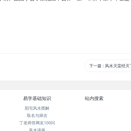
下一篇
: 风水灭蛮经灭
易学基础知识
站内搜索
阳宅风水图解
取名与择吉
丁老师答网友100问
风水讲座