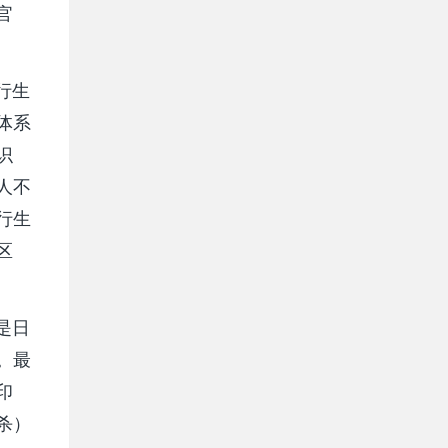
官
行生
体系
识
人不
行生
区
是日
。最
印
杀）