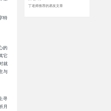
丁老师推荐的易友文章
字特
心的
其它
时就
主与
上寻
析月