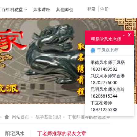
登录
注册
百年明易堂
风水讲座
其他原创
x
-
明易堂风水老师
于凤磊老师
承德风水师于凤磊
18031499582
武汉风水师宋香港
18202776000
昆明风水师李燕玲
18206815344
丁立柏老师
18971225388
易学基础知识
丁老师推荐的易友文章
网站首页
阳宅风水
丁老师推荐的易友文章