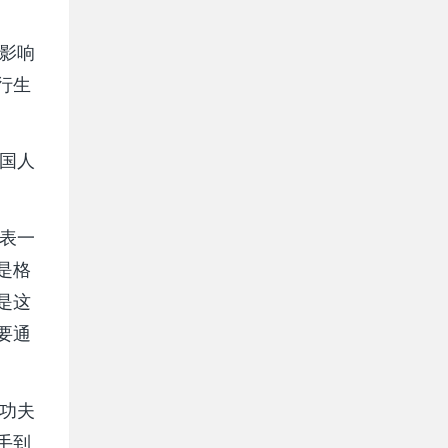
影响
行生
国人
表一
是格
是这
要通
功夫
手到