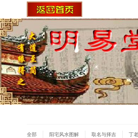
全部
阳宅风水图解
取名与择吉
丁老