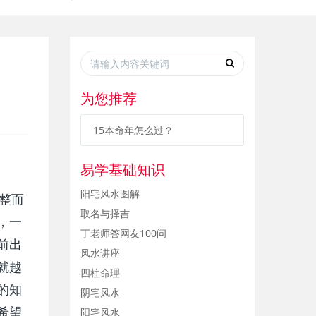
为您推荐
15本命年怎么过？
易学基础知识
阳宅风水图解
整而
取名与择吉
，一
丁老师答网友100问
前出
风水讲座
就越
四柱命理
的知
阴宅风水
希望
阳宅风水