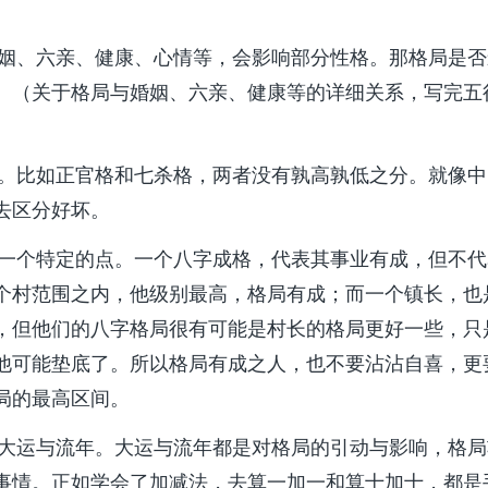
、六亲、健康、心情等，会影响部分性格。那格局是否
。（关于格局与婚姻、六亲、健康等的详细关系，写完五
）
比如正官格和七杀格，两者没有孰高孰低之分。就像中
去区分好坏。
个特定的点。一个八字成格，代表其事业有成，但不代
个村范围之内，他级别最高，格局有成；而一个镇长，也
，但他们的八字格局很有可能是村长的格局更好一些，只
他可能垫底了。所以格局有成之人，也不要沾沾自喜，更
局的最高区间。
运与流年。大运与流年都是对格局的引动与影响，格局
事情。正如学会了加减法，去算一加一和算十加十，都是