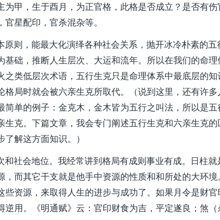
主为甲，生于酉月，为正官格，此格是否成立？是否有伤
，官星配印，官杀混杂等。
原则，能最大化演绎各种社会关系，抛开冰冷朴素的五
为基础，推断人生层次、大运和流年。所以在我们的命理
火之类低层次术语，五行生克只是命理体系中最底层的知
论格局时就会被六亲生克所取代。（说到这里，还有许多
最简单的例子：金克木，金木皆为五行之叫法，所以是五
亲生克。下篇文章，我会专门阐述五行生克和六亲生克的
步了解这方面知识。）
和社会地位。我经常讲到格局有成则事业有成。日柱就
源，而其它干支就是他手中资源的性质和和所处的大环境
这些资源，来取得人生的进步与成功了。如果月令是财官
得逆用。《明通赋》云：官印财食为吉，平定遂良；煞（